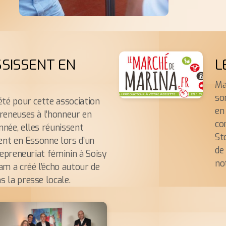
SSISSENT EN
L
Ma
so
été pour cette association
en
reneuses à l’honneur en
co
née, elles réunissent
St
sent en Essonne lors d’un
de
repreneuriat féminin à Soisy
no
am a créé l’écho autour de
 la presse locale.