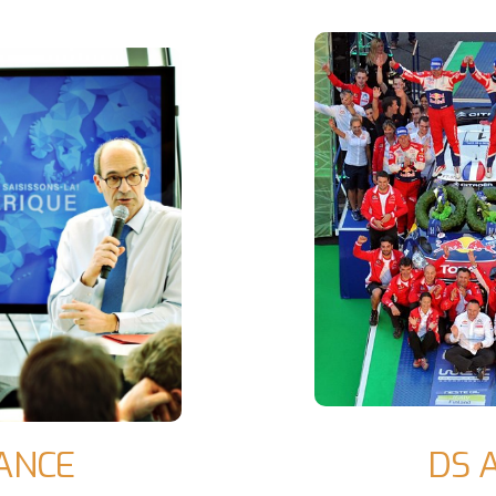
ANCE
DS 