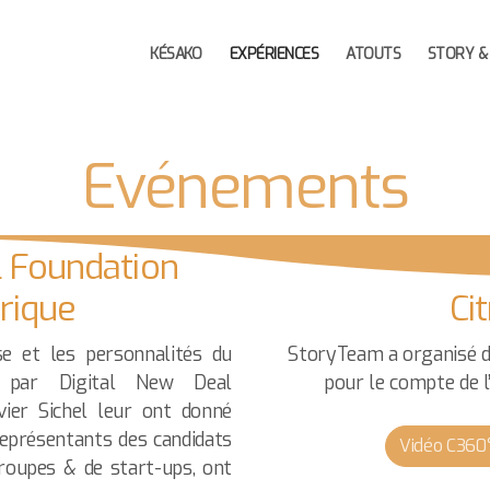
KÉSAKO
EXPÉRIENCES
ATOUTS
STORY &
Evénements
l Foundation
rique
Ci
e et les personnalités du
StoryTeam a organisé 
é par Digital New Deal
pour le compte de l
ier Sichel leur ont donné
représentants des candidats
Vidéo C360°
groupes & de start-ups, ont