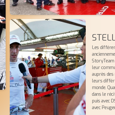
STEL
Les différe
ancienneme
StoryTeam 
leur commun
auprès des 
leurs diff
monde. Quan
dans le réc
puis avec D
avec Peugeo