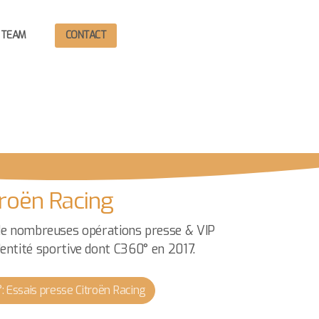
 TEAM
CONTACT
troën Racing
de nombreuses opérations presse & VIP
’entité sportive dont C360° en 2017.
: Essais presse Citroën Racing